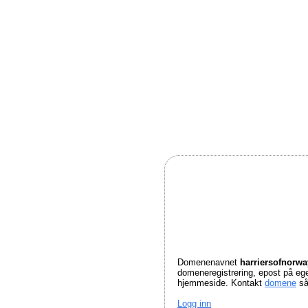
Domenenavnet
harriersofnorw
domeneregistrering, epost på e
hjemmeside. Kontakt
domene
så
Logg inn